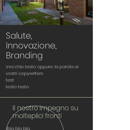
Salute,
Innovazione,
Branding
Vecchio testo oppure, la parola ai
vostri copywriters
test
testo testo
Il nostro impegno su
molteplici fronti
Ibla bla bla.