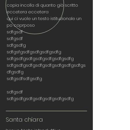
copia incolla di quanto giò scritto
eccetera eccetera
qui ci vuole un testo istituzionale un
po coprposo
sdfgsdf
sdfgsdf
sdfgsdfg
sdfgsfgsdfgsdfgsdfgsdfg
sdfgsdfgsdfgsdfgsdfgsdfgsdfg
sdfgsdfgsdfgsdfgsdfgsdfgsdfgsdfgs
dfgsdfg
sdfgsdfsdfgsdfg
sdfgsdf
sdfgsdfgsdfgsdfgsdfgsdfgsdfg
Santa chiara