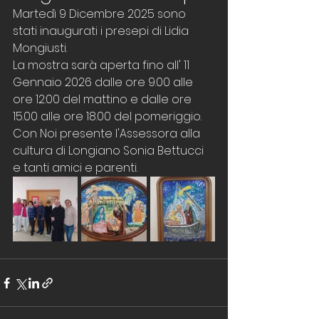
Martedì 9 Dicembre 2025 sono 
stati inaugurati i presepi di Lidia 
Mongiusti.
La mostra sarà aperta fino all' 11 
Gennaio 2026 dalle ore 9.00 alle 
ore 12:00 del mattino e dalle ore 
15.00 alle ore 18.00 del pomeriggio. 
Con Noi presente l'Assessora alla 
cultura di Longiano Sonia Bettucci 
e tanti amici e parenti.