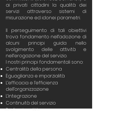
ai privati cittadini la qualità dei
servizi attraverso sistemi di
misurazione ed idonei parametri.
Il perseguimento di tali obiettivi
trova fondamento nell’adozione di
alcuni principi guida nello
svolgimento delle attività e
nell’erogazione del servizio.
I nostri principi fondamentali sono:
Centralità della persona
Eguaglianza e imparzialità
L’efficacia e l’efficienza
dell’organizzazione
L’integrazione
Continuità del servizio
Professionalità
Tutela dell’ambiente
Per conoscere le prestazioni