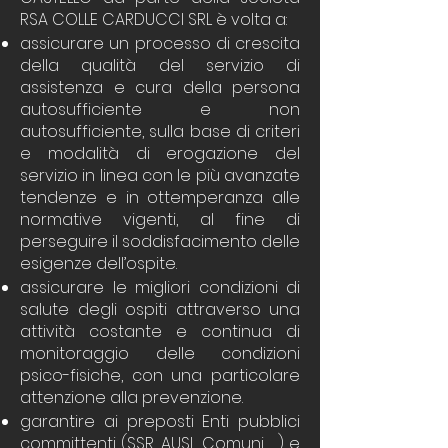
RSA COLLE CARDUCCI SRL è volta a:
assicurare un processo di crescita
della qualità del servizio di
assistenza e cura della persona
autosufficiente e non
autosufficiente, sulla base di criteri
e modalità di erogazione del
servizio in linea con le più avanzate
tendenze e in ottemperanza alle
normative vigenti, al fine di
perseguire il soddisfacimento delle
esigenze dell’ospite.
assicurare le migliori condizioni di
salute degli ospiti attraverso una
attività costante e continua di
monitoraggio delle condizioni
psico-fisiche, con una particolare
attenzione alla prevenzione.
garantire ai preposti Enti pubblici
committenti (SSR, AUSL, Comuni, …) e